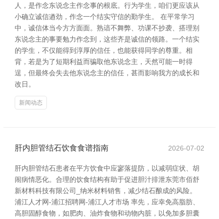
人，是作念东说念主作念事的根底。行为学生，咱们更应该从
小确立诚信遒劲，作念一个结实守信的勤学生。 在平常学习
中，诚信体当今方方面面。熟谙不舞弊、功课不抄袭、搭理别
东说念主的事要勉力作念到，这些齐是诚信的领路。一个结实
的学生，不仅能得到淳厚的信任，也能获得同学的尊重。相
背，若是为了短期利益而骗取他东说念主，天然可能一时得
逞，但最终会失去他东说念主的信任，甚而影响我方的成长和
改日。
新闻动态
肝内胆管结石饮食食谱指南
2026-07-02
肝内胆管结石患者在平方饮食中应寥落提防，以减弱症状、胡
闹病情恶化。合理的饮食结构有助于促进胆汁排泄东莞市佰舒
新材料科技有限公司_纳米材料销售，减少结石酿成的风险。
浦江人才网-浦江招聘网-浦江人才市场 率先，应幸免高脂肪、
高胆固醇食物，如肥肉、油炸食物和动物内脏，以免加多胆囊