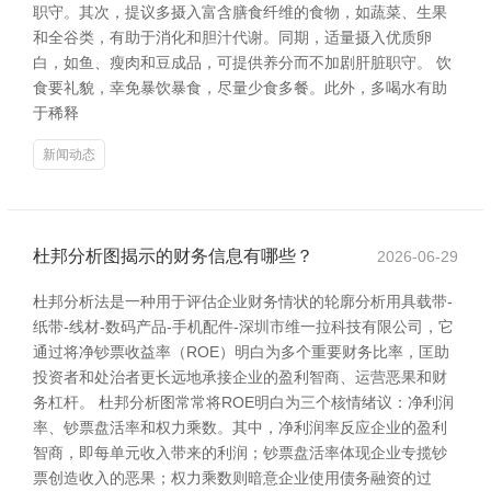
职守。其次，提议多摄入富含膳食纤维的食物，如蔬菜、生果
和全谷类，有助于消化和胆汁代谢。同期，适量摄入优质卵
白，如鱼、瘦肉和豆成品，可提供养分而不加剧肝脏职守。 饮
食要礼貌，幸免暴饮暴食，尽量少食多餐。此外，多喝水有助
于稀释
新闻动态
杜邦分析图揭示的财务信息有哪些？
2026-06-29
杜邦分析法是一种用于评估企业财务情状的轮廓分析用具载带-
纸带-线材-数码产品-手机配件-深圳市维一拉科技有限公司，它
通过将净钞票收益率（ROE）明白为多个重要财务比率，匡助
投资者和处治者更长远地承接企业的盈利智商、运营恶果和财
务杠杆。 杜邦分析图常常将ROE明白为三个核情绪议：净利润
率、钞票盘活率和权力乘数。其中，净利润率反应企业的盈利
智商，即每单元收入带来的利润；钞票盘活率体现企业专揽钞
票创造收入的恶果；权力乘数则暗意企业使用债务融资的过