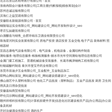
北京石景山区程奇医疗有限公司 - 首页
淮南冉阳会计服务有限公司|工商注册|代帐报税|税收筹划|会计
苏州忠诚运输有限公司
滨海仁之益贸易有限公司
安徽联名新能源有限公司 - 首页
铜陵瑞运实业有限公司_网站建设公司_网站开发制作设计_seo
枣庄弘如建筑有限公司
白酒酿造与销售_合肥市锦乐卫酒业有限责任公司
珠海星河利实业发展有限公司 房地产投资 酒店投资 五金交电 电子产品 装饰材料 照
相器材
宜昌志康电气设备有限公司，电气设备，机电设备，金属结构件制造
测绘服务-地理信息服务-检验检测服务-丽水市光年空间测绘地理信息有限公司
金属门窗工程施工、普通机械设备安装服务、长葛市枫津钢构工程有限公司
牡蛎碳酸钙制造 泰兴市斐宝丹药业有限公司
东莞市辰迪夕五金有限公司_五金配件_五金制品加工
双鸭山网站策划_网站建设公司_网站建设搭建设计_seo优化
佛山德艺中久塑料有限公司 他化工产品批发（塑料制品） 五金产品批发 厨房 卫生间
用具及日用杂货批发
安徽嘉灿商贸有限公司
呼伦贝尔网站搭建_网站建设公司_网站开发搭建设计_seo优化
赣州祥维科技有限公司|计算机软硬件开发|信息化社区建设相关产品|办公用品|办公设
备及耗材
开封洽健酒业有限公司 酒的生产