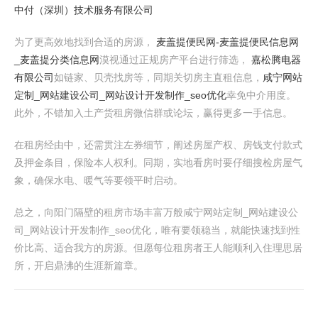
中付（深圳）技术服务有限公司
为了更高效地找到合适的房源，
麦盖提便民网-麦盖提便民信息网
_麦盖提分类信息网
漠视通过正规房产平台进行筛选，
嘉松腾电器
有限公司
如链家、贝壳找房等，同期关切房主直租信息，
咸宁网站
定制_网站建设公司_网站设计开发制作_seo优化
幸免中介用度。
此外，不错加入土产货租房微信群或论坛，赢得更多一手信息。
在租房经由中，还需贯注左券细节，阐述房屋产权、房钱支付款式
及押金条目，保险本人权利。同期，实地看房时要仔细搜检房屋气
象，确保水电、暖气等要领平时启动。
总之，向阳门隔壁的租房市场丰富万般咸宁网站定制_网站建设公
司_网站设计开发制作_seo优化，唯有要领稳当，就能快速找到性
价比高、适合我方的房源。但愿每位租房者王人能顺利入住理思居
所，开启鼎沸的生涯新篇章。