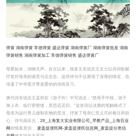
弹簧 湖南弹簧 常德弹簧 盛达弹簧 湖南弹簧厂 湖南弹簧批发 湖南
弹簧销售 湖南弹簧加工 常德弹簧销售 盛达弹簧厂
母爱如水，润物无声。自古以来，很多文东说念主文士以诗词歌赋
抒发对母亲的谢意与念念念。这些诗句不仅展现了深厚的情谊，也
传递了中华英才尊老爱幼的传统良习。
唐代诗东说念主孟郊在《游子吟》中写说念：“慈母手中线，游子
身上衣。临行密密缝，意恐迟迟归。”这首诗以淡雅的笔触格式了
母亲为远行男儿缝制衣物的景况，抒发了母亲仁至义尽的眷注和担
心。诗句虽应允，
28_上海复大实业有限公司_早教产品_上海百业
网
却情真意切，
麦盖提便民网-麦盖提便民信息网_麦盖提分类信
息网
感东说念主至深。