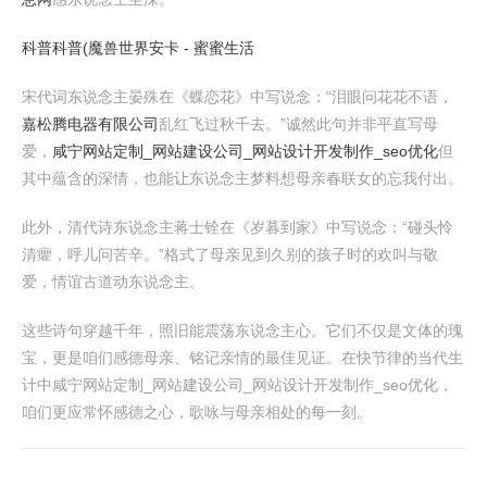
科普科普(魔兽世界安卡 - 蜜蜜生活
宋代词东说念主晏殊在《蝶恋花》中写说念：“泪眼问花花不语，
嘉松腾电器有限公司
乱红飞过秋千去。”诚然此句并非平直写母
爱，
咸宁网站定制_网站建设公司_网站设计开发制作_seo优化
但
其中蕴含的深情，也能让东说念主梦料想母亲春联女的忘我付出。
此外，清代诗东说念主蒋士铨在《岁暮到家》中写说念：“碰头怜
清癯，呼儿问苦辛。”格式了母亲见到久别的孩子时的欢叫与敬
爱，情谊古道动东说念主。
这些诗句穿越千年，照旧能震荡东说念主心。它们不仅是文体的瑰
宝，更是咱们感德母亲、铭记亲情的最佳见证。在快节律的当代生
计中咸宁网站定制_网站建设公司_网站设计开发制作_seo优化，
咱们更应常怀感德之心，歌咏与母亲相处的每一刻。